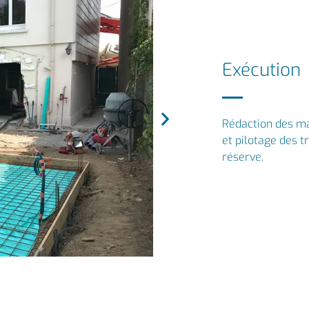
Exécution
Rédaction des ma
et pilotage des t
réserve.